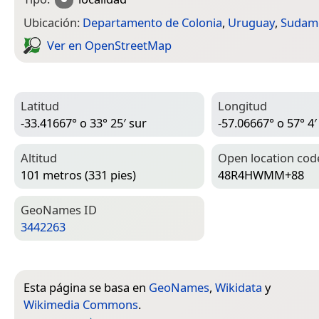
Ubicación:
Departamento de Colonia
,
Uruguay
,
Sudamé
Ver en Open­Street­Map
Latitud
Longitud
-33.41667° o 33° 25′ sur
-57.06667° o 57° 4′
Altitud
Open location cod
101 metros (331 pies)
48R4HWMM+88
Geo­Names ID
3442263
Esta página se basa en
GeoNames
,
Wikidata
y
Wikimedia Commons
.