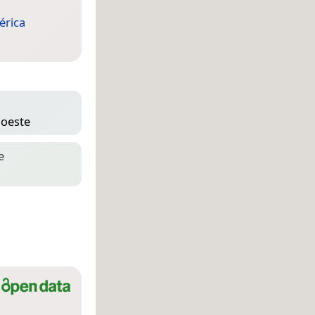
rica
 oeste
e