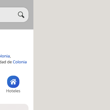
lonia
,
idad de
Colonia
Hoteles