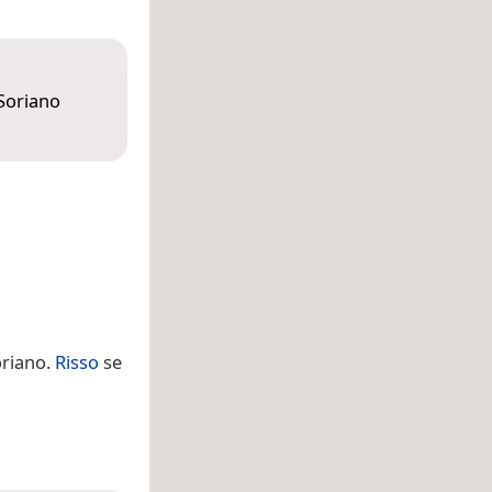
Soriano
oriano.
Risso
se