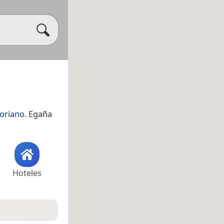
oriano
. Egaña
Hoteles