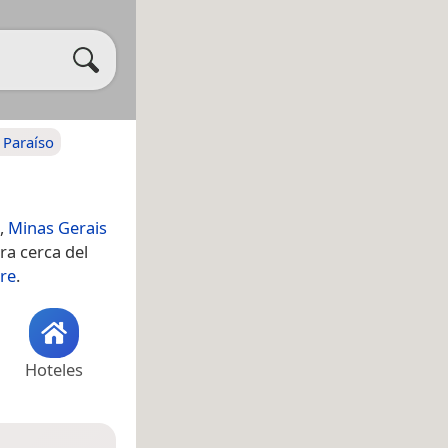
 Paraíso
,
Minas Gerais
ra cerca del
bre
.
Hoteles