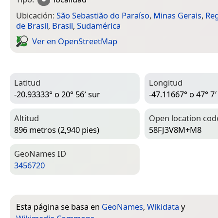
Ubicación:
São Sebastião do Paraíso
,
Minas Gerais
,
Reg
de Brasil
,
Brasil
,
Sudamérica
Ver en Open­Street­Map
Latitud
Longitud
-20.93333° o 20° 56′ sur
-47.11667° o 47° 7′
Altitud
Open location cod
896 metros (2,940 pies)
58FJ3V8M+M8
Geo­Names ID
3456720
Esta página se basa en
GeoNames
,
Wikidata
y