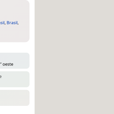
sil
,
Brasil
,
′ oeste
e