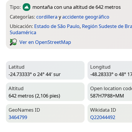
Tipo:
montaña
con una altitud de 642 metros
Categorías:
cordillera
y
accidente geográfico
Ubicación:
Estado de São Paulo
,
Región Sudeste de Bra
Sudamérica
Ver en Open­Street­Map
Latitud
Longitud
-24.73333° o 24° 44′ sur
-48.28333° o 48° 17
Altitud
Open location cod
642 metros (2,106 pies)
587H7P88+MM
Geo­Names ID
Wiki­data ID
3464799
Q22044492