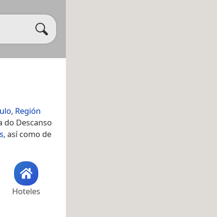
ulo
,
Región
ra do Descanso
s
, así como de
Hoteles