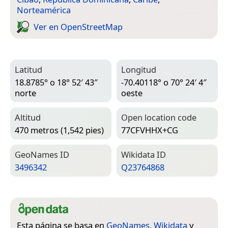
Norteamérica
Ver en Open­Street­Map
Latitud
Longitud
18.8785° o 18° 52′ 43″
-70.40118° o 70° 24′ 4″
norte
oeste
Altitud
Open location code
470 metros (1,542 pies)
77CFVHHX+CG
Geo­Names ID
Wiki­data ID
3496342
Q23764868
Esta página se basa en
GeoNames
,
Wikidata
y