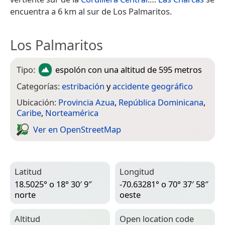
encuentra a 6 km al sur de Los Palmaritos.
Los Palmaritos
Tipo:
espolón
con una altitud de 595 metros
Categorías:
estribación
y
accidente geográfico
Ubicación:
Provincia Azua
,
República Dominicana
,
Caribe
,
Norteamérica
Ver en Open­Street­Map
Latitud
Longitud
18.5025° o 18° 30′ 9″
-70.63281° o 70° 37′ 58″
norte
oeste
Altitud
Open location code