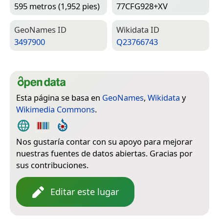
595 metros (1,952 pies)
77CFG928+XV
Geo­Names ID
Wiki­data ID
3497900
Q23766743
Esta página se basa en
GeoNames
,
Wikidata
y
Wikimedia Commons
.
Nos gustaría contar con su apoyo para mejorar
nuestras fuentes de datos abiertas. Gracias por
sus contribuciones.
Editar este lugar