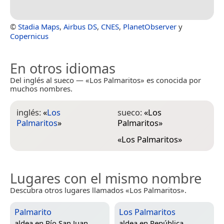
©
Stadia Maps
,
Airbus DS
,
CNES
,
PlanetObserver
y
Copernicus
En otros idiomas
Del inglés al sueco — «Los Palmaritos» es conocida por
muchos nombres.
inglés:
«
Los
sueco:
«
Los
Palmaritos
»
Palmaritos
»
«
Los Palmaritos
»
Lugares con el mismo nombre
Descubra otros lugares llamados «Los Palmaritos».
Palmarito
Los Palmaritos
aldea en
Río San Juan,
aldea en
República