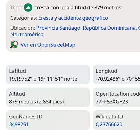
Tipo:
cresta
con una altitud de 879 metros
Categorías:
cresta
y
accidente geográfico
Ubicación:
Provincia Santiago
,
República Dominicana
,
Norteamérica
Ver en Open­Street­Map
Latitud
Longitud
19.19752° o 19° 11′ 51″ norte
-70.92486° o 70° 55
Altitud
Open location cod
879 metros (2,884 pies)
77FF53XG+23
Geo­Names ID
Wiki­data ID
3498251
Q23766620