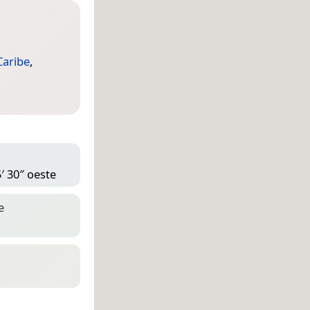
Caribe
,
′ 30″ oeste
e