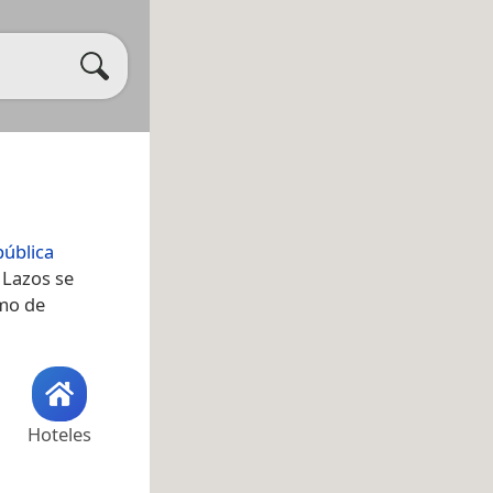
ública
 Lazos se
omo de
Hoteles