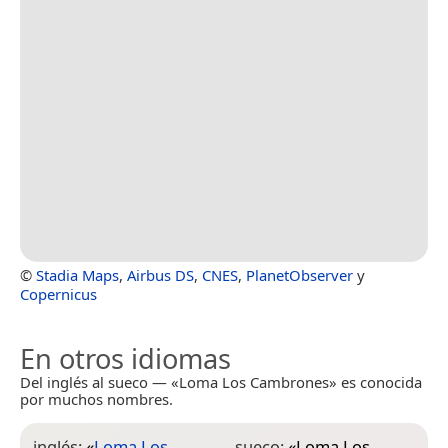
©
Stadia Maps
,
Airbus DS
,
CNES
,
PlanetObserver
y
Copernicus
En otros idiomas
Del inglés al sueco — «Loma Los Cambrones» es conocida
por muchos nombres.
inglés:
«
Loma Los
sueco:
«
Loma Los