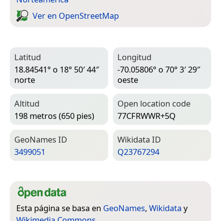
Ver en Open­Street­Map
Latitud
Longitud
18.84541° o 18° 50′ 44″
-70.05806° o 70° 3′ 29″
norte
oeste
Altitud
Open location code
198 metros (650 pies)
77CFRWWR+5Q
Geo­Names ID
Wiki­data ID
3499051
Q23767294
Esta página se basa en
GeoNames
,
Wikidata
y
Wikimedia Commons
.