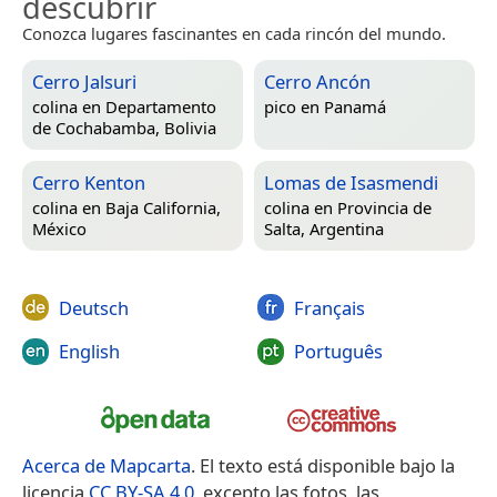
descubrir
Conozca lugares fascinantes en cada rincón del mundo.
Cerro Jalsuri
Cerro Ancón
colina en
Departamento
pico en
Panamá
de Cochabamba, Bolivia
Cerro Kenton
Lomas de Isasmendi
colina en
Baja California,
colina en
Provincia de
México
Salta, Argentina
Deutsch
Français
English
Português
Acerca de Mapcarta
. El texto está disponible bajo la
licencia
CC BY-SA 4.0
, excepto las fotos, las