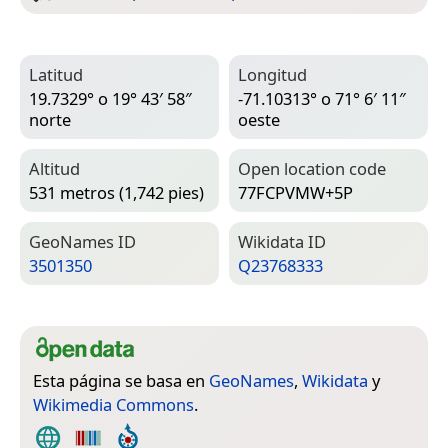
Latitud
Longitud
19.7329° o 19° 43′ 58″
-71.10313° o 71° 6′ 11″
norte
oeste
Altitud
Open location code
531 metros (1,742 pies)
77FCPVMW+5P
Geo­Names ID
Wiki­data ID
3501350
Q23768333
Esta página se basa en
GeoNames
,
Wikidata
y
Wikimedia Commons
.