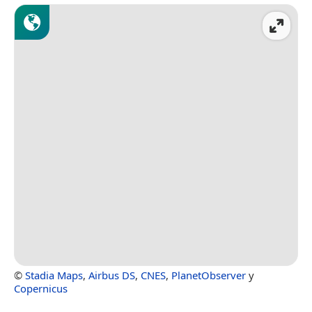
©
Stadia Maps
,
Airbus DS
,
CNES
,
PlanetObserver
y
Copernicus