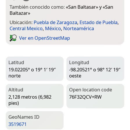
También conocido como:
«
San Baltasar
» y «
San
Baltazar
»
Ubicación:
Puebla de Zaragoza
,
Estado de Puebla
,
Central Mexico
,
México
,
Norteamérica
Ver en Open­Street­Map
Latitud
Longitud
19.02205° o 19° 1′ 19″
-98.20521° o 98° 12′ 19″
norte
oeste
Altitud
Open location code
2,128 metros (6,982
76F32QCV+RW
pies)
Geo­Names ID
3519671