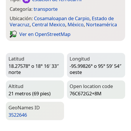
Categoría:
transporte
Ubicación:
Cosamaloapan de Carpio
,
Estado de
Veracruz
,
Central Mexico
,
México
,
Norteamérica
Ver en Open­Street­Map
Latitud
Longitud
18.27578° o 18° 16′ 33″
-95.99826° o 95° 59′ 54″
norte
oeste
Altitud
Open location code
21 metros (69 pies)
76C672G2+8M
Geo­Names ID
3522646