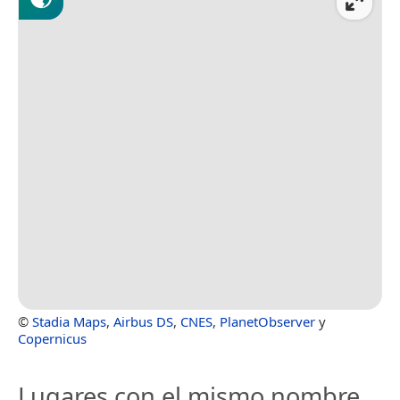
©
Stadia Maps
,
Airbus DS
,
CNES
,
PlanetObserver
y
Copernicus
Lugares con el mismo nombre