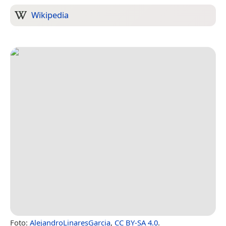
Wikipedia
Foto:
AlejandroLinaresGarcia
,
CC BY-SA 4.0
.