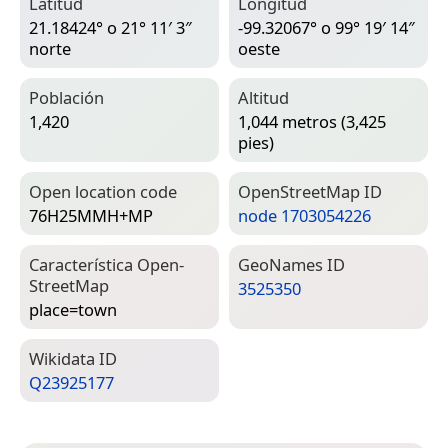
Latitud
Longitud
21.18424° o 21° 11′ 3″
-99.32067° o 99° 19′ 14″
norte
oeste
Población
Altitud
1,420
1,044 metros (3,425
pies)
Open location code
Open­Street­Map ID
76H25MMH+MP
node 1703054226
Característica Open­
Geo­Names ID
Street­Map
3525350
place=­town
Wiki­data ID
Q23925177