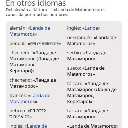
En otros idiomas
Del alemán al tártaro — «Landa de Matamoros» es
conocida por muchos nombres.
alemán:
«
Landa de
inglés:
«
Landa
»
Matamoros
»
neerlandés:
«
Landa de
bengalí:
«
লান্দা দে মাতামোরোস
»
Matamoros
»
checheno:
«
Ланда де
serbio:
«
Ланда де
Матаморос (Ланда де
Матаморос
»
Матаморос,
sueco:
«
Landa de
Керетаро)
»
Matamoros
»
checheno:
«
Ланда де
tártaro:
«
Ланда де
Матаморос
»
Матаморос (Ланда де
francés:
«
Landa de
Матаморос,
Matamoros
»
Керетаро)
»
hebreo:
«
לנדה דה
tártaro:
«
Ланда де
מטאמורוס
»
Матаморос
»
inglés:
«
Landa de
«
Landa de Matamoros
»