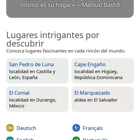
mismo es su hogar.
»
—
Matsuo Bashō
Lugares intrigantes por
descubrir
Conozca lugares fascinantes en cada rincón del mundo.
San Pedro de Luna
Cape Engaño
localidad en
Castilla y
localidad en
Higüey,
León, España
República Dominicana
El Comal
El Marquezado
localidad en
Durango,
aldea en
El Salvador
México
Deutsch
Français