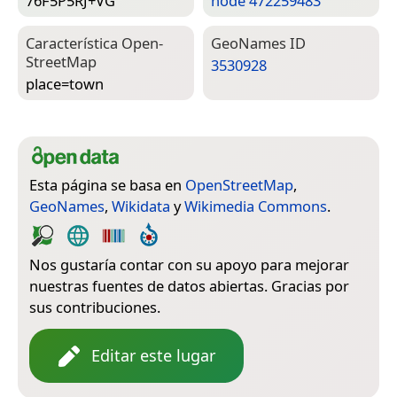
76F5P5RJ+VG
node 472259483
Característica Open­
Geo­Names ID
Street­Map
3530928
place=­town
Esta página se basa en
OpenStreetMap
,
GeoNames
,
Wikidata
y
Wikimedia Commons
.
Nos gustaría contar con su apoyo para mejorar
nuestras fuentes de datos abiertas. Gracias por
sus contribuciones.
Editar este lugar