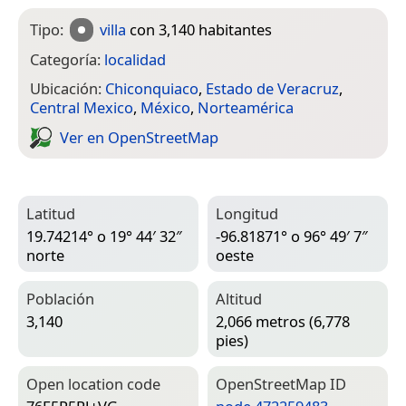
Tipo:
villa
con 3,140 habitantes
Categoría:
localidad
Ubicación:
Chiconquiaco
,
Estado de Veracruz
,
Central Mexico
,
México
,
Norteamérica
Ver en Open­Street­Map
Latitud
Longitud
19.74214° o 19° 44′ 32″
-96.81871° o 96° 49′ 7″
norte
oeste
Población
Altitud
3,140
2,066 metros (6,778
pies)
Open location code
Open­Street­Map ID