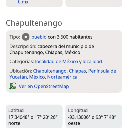
b.mx
Chapultenango
Tipo:
pueblo
con 3,500 habitantes
Descripción:
cabecera del municipio de
Chapultenango, Chiapas, México
Categorías:
localidad de México
y
localidad
Ubicación:
Chapultenango
,
Chiapas
,
Península de
Yucatán
,
México
,
Norteamérica
Ver en Open­Street­Map
Latitud
Longitud
17.34048° o 17° 20′ 26″
-93.13006° o 93° 7′ 48″
norte
oeste