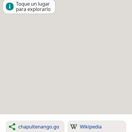
Toque un lugar
para explorarlo
chapultenango.go
Wikipedia