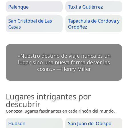
Palenque
Tuxtla Gutiérrez
San Cristóbal de Las
Tapachula de Córdova y
Casas
Ordóñez
«
Nuestro destino de viaje nunca es un
lugar, sino una nueva forma de ver las
cosas.
»
—
Henry Miller
Lugares intrigantes por
descubrir
Conozca lugares fascinantes en cada rincón del mundo.
Hudson
San Juan del Obispo