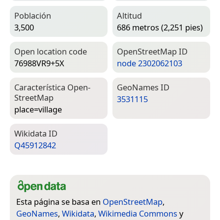
Población
Altitud
3,500
686 metros (2,251 pies)
Open location code
Open­Street­Map ID
76988VR9+5X
node 2302062103
Característica Open­
Geo­Names ID
Street­Map
3531115
place=­village
Wiki­data ID
Q45912842
Esta página se basa en
OpenStreetMap
,
GeoNames
,
Wikidata
,
Wikimedia Commons
y