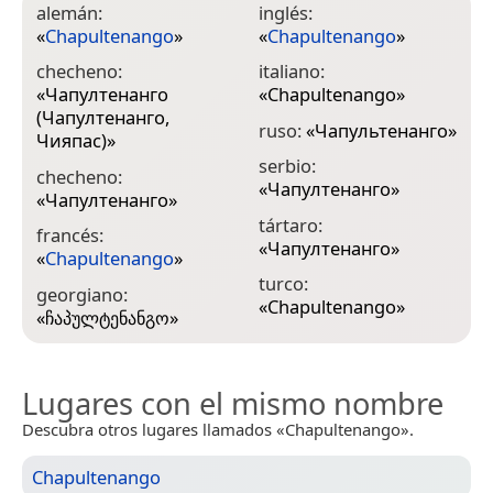
alemán:
inglés:
«
Chapultenango
»
«
Chapultenango
»
checheno:
italiano:
«
Чапултенанго
«
Chapultenango
»
(Чапултенанго,
ruso:
«
Чапультенанго
»
Чияпас)
»
serbio:
checheno:
«
Чапултенанго
»
«
Чапултенанго
»
tártaro:
francés:
«
Чапултенанго
»
«
Chapultenango
»
turco:
georgiano:
«
Chapultenango
»
«
ჩაპულტენანგო
»
Lugares con el mismo nombre
Descubra otros lugares llamados «Chapultenango».
Chapultenango