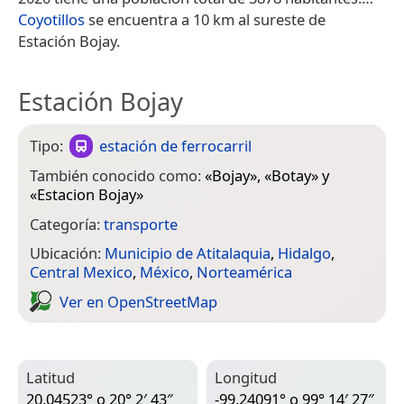
Coyotillos
se encuentra a 10 km al sureste de
Estación Bojay.
Estación Bojay
Tipo:
estación de ferrocarril
También conocido como:
«
Bojay
», «
Botay
» y
«
Estacion Bojay
»
Categoría:
transporte
Ubicación:
Municipio de Atitalaquia
,
Hidalgo
,
Central Mexico
,
México
,
Norteamérica
Ver en Open­Street­Map
Latitud
Longitud
20.04523° o 20° 2′ 43″
-99.24091° o 99° 14′ 27″