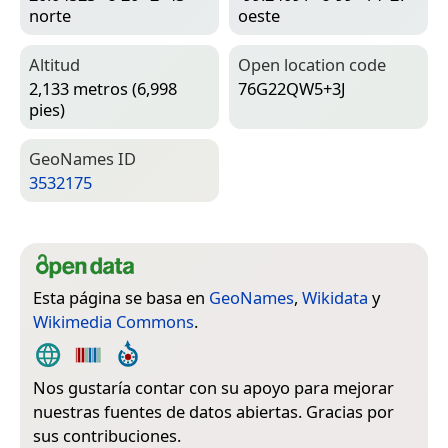
norte
oeste
Altitud
Open location code
2,133 metros (6,998
76G22QW5+3J
pies)
Geo­Names ID
3532175
Esta página se basa en
GeoNames
,
Wikidata
y
Wikimedia Commons
.
Nos gustaría contar con su apoyo para mejorar
nuestras fuentes de datos abiertas. Gracias por
sus contribuciones.