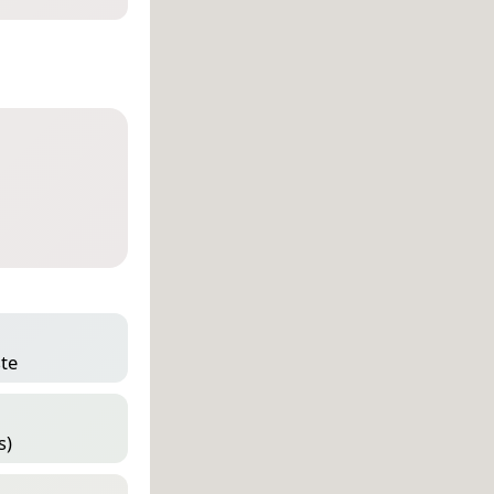
ste
s)