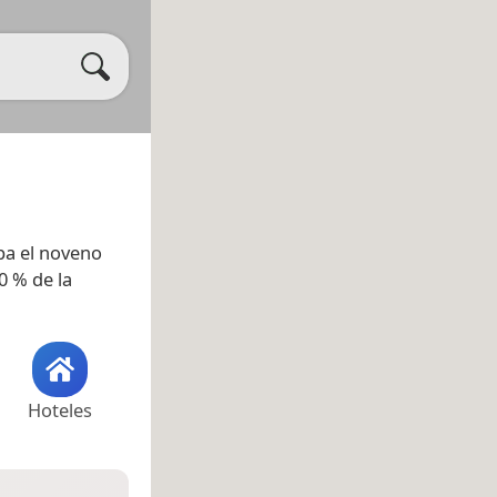
a el noveno
0 % de la
Hoteles