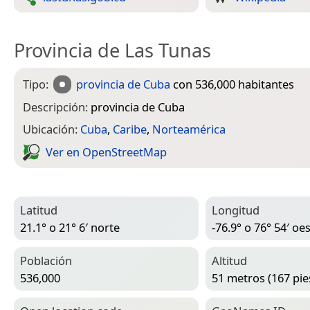
Provincia de Las Tunas
Tipo:
provincia de Cuba
con 536,000 habitantes
Descripción:
provincia de Cuba
Ubicación:
Cuba
,
Caribe
,
Norteamérica
Ver en Open­Street­Map
Latitud
Longitud
21.1° o 21° 6′ norte
-76.9° o 76° 54′ oe
Población
Altitud
536,000
51 metros (167 pie