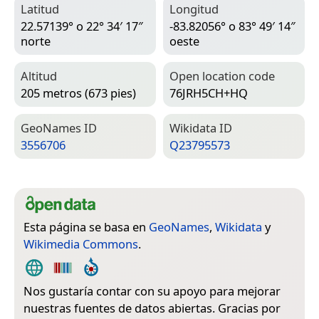
Latitud
Longitud
22.57139° o 22° 34′ 17″
-83.82056° o 83° 49′ 14″
norte
oeste
Altitud
Open location code
205 metros (673 pies)
76JRH5CH+HQ
Geo­Names ID
Wiki­data ID
3556706
Q23795573
Esta página se basa en
GeoNames
,
Wikidata
y
Wikimedia Commons
.
Nos gustaría contar con su apoyo para mejorar
nuestras fuentes de datos abiertas. Gracias por