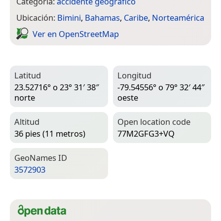
Categoría:
accidente geográfico
Ubicación:
Bimini
,
Bahamas
,
Caribe
,
Norteamérica
Ver en Open­Street­Map
Latitud
Longitud
23.52716° o 23° 31′ 38″
-79.54556° o 79° 32′ 44″
norte
oeste
Altitud
Open location code
36 pies (11 metros)
77M2GFG3+VQ
Geo­Names ID
3572903