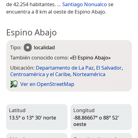
de 42.254 habitantes. ​…
Santiago Nonualco
se
encuentra a 8 km al oeste de Espino Abajo.
Espino Abajo
Tipo:
localidad
También conocido como:
«
El Espino Abajo
»
Ubicación:
Departamento de La Paz
,
El Salvador
,
Centroamérica y el Caribe
,
Norteamérica
Ver en Open­Street­Map
Latitud
Longitud
13.5° o 13° 30′ norte
-88.86667° o 88° 52′
oeste