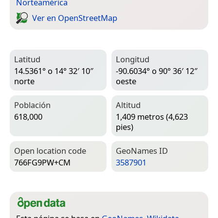
Norteamérica
Ver en Open­Street­Map
Latitud
Longitud
14.5361° o 14° 32′ 10″
-90.6034° o 90° 36′ 12″
norte
oeste
Población
Altitud
618,000
1,409 metros (4,623
pies)
Open location code
Geo­Names ID
766FG9PW+CM
3587901