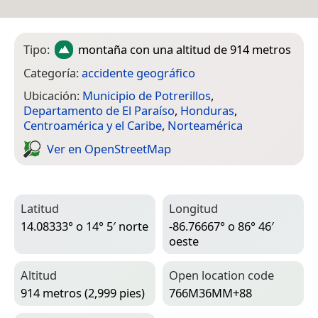
Tipo:
montaña
con una altitud de 914 metros
Categoría:
accidente geográfico
Ubicación:
Municipio de Potrerillos
,
Departamento de El Paraíso
,
Honduras
,
Centroamérica y el Caribe
,
Norteamérica
Ver en Open­Street­Map
Latitud
Longitud
14.08333° o 14° 5′ norte
-86.76667° o 86° 46′
oeste
Altitud
Open location code
914 metros (2,999 pies)
766M36MM+88