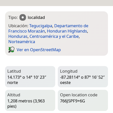
Tipo:
localidad
Ubicación:
Tegucigalpa
,
Departamento de
Francisco Morazán
,
Honduran Highlands
,
Honduras
,
Centroamérica y el Caribe
,
Norteamérica
Ver en Open­Street­Map
Latitud
Longitud
14.173° o 14° 10′ 23″
-87.28114° o 87° 16′ 52″
norte
oeste
Altitud
Open location code
1,208 metros (3,963
766J5PF9+6G
pies)