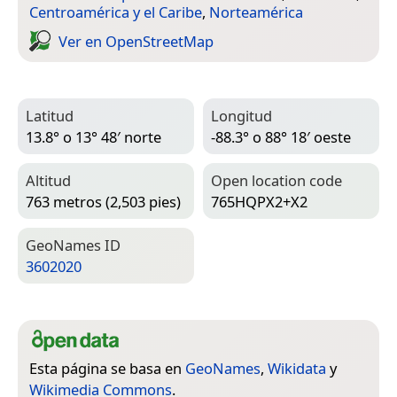
Centroamérica y el Caribe
,
Norteamérica
Ver en Open­Street­Map
Latitud
Longitud
13.8° o 13° 48′ norte
-88.3° o 88° 18′ oeste
Altitud
Open location code
763 metros (2,503 pies)
765HQPX2+X2
Geo­Names ID
3602020
Esta página se basa en
GeoNames
,
Wikidata
y
Wikimedia Commons
.