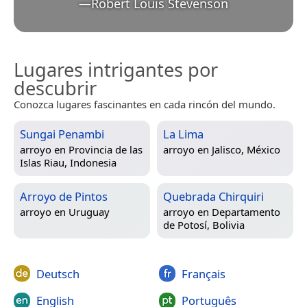
—
Robert Louis Stevenson
Lugares intrigantes por
descubrir
Conozca lugares fascinantes en cada rincón del mundo.
Sungai Penambi
La Lima
arroyo en
Provincia de las
arroyo en
Jalisco, México
Islas Riau, Indonesia
Arroyo de Pintos
Quebrada Chirquiri
arroyo en
Uruguay
arroyo en
Departamento
de Potosí, Bolivia
Deutsch
Français
English
Português