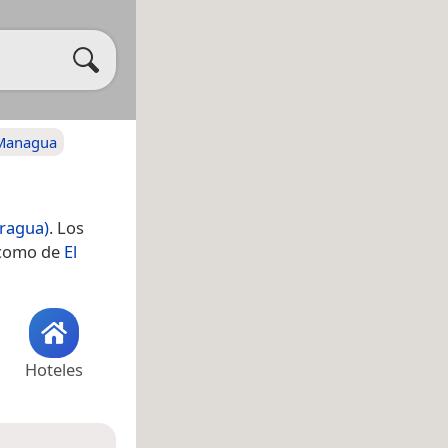
Managua
aragua)
. Los
í como de
El
Hoteles