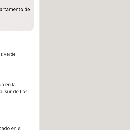
epartamento de
uz Verde.
ua
en la
al sur de Los
cado en el