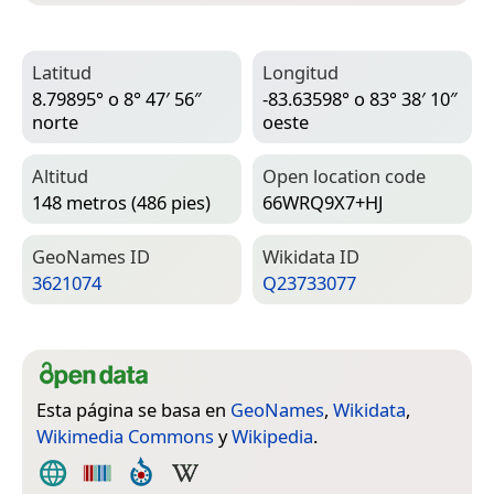
Latitud
Longitud
8.79895° o 8° 47′ 56″
-83.63598° o 83° 38′ 10″
norte
oeste
Altitud
Open location code
148 metros (486 pies)
66WRQ9X7+HJ
Geo­Names ID
Wiki­data ID
3621074
Q23733077
Esta página se basa en
GeoNames
,
Wikidata
,
Wikimedia Commons
y
Wikipedia
.