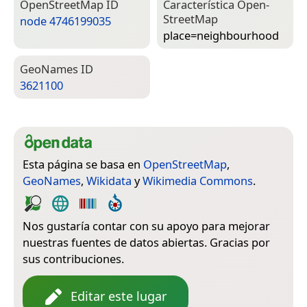
Open­Street­Map ID
Característica Open­
Street­Map
node 4746199035
place=­neighbourhood
Geo­Names ID
3621100
Esta página se basa en
OpenStreetMap
,
GeoNames
,
Wikidata
y
Wikimedia Commons
.
Nos gustaría contar con su apoyo para mejorar
nuestras fuentes de datos abiertas. Gracias por
sus contribuciones.
Editar este lugar