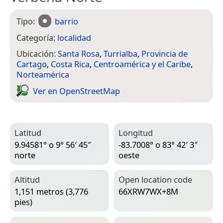
Tipo:
barrio
Categoría:
localidad
Ubicación:
Santa Rosa
,
Turrialba
,
Provincia de
Cartago
,
Costa Rica
,
Centroamérica y el Caribe
,
Norteamérica
Ver en Open­Street­Map
Latitud
Longitud
9.94581° o 9° 56′ 45″
-83.7008° o 83° 42′ 3″
norte
oeste
Altitud
Open location code
1,151 metros (3,776
66XRW7WX+8M
pies)