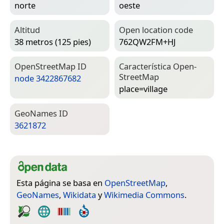
norte
oeste
Altitud
Open location code
38 metros (125 pies)
762QW2FM+HJ
Open­Street­Map ID
Característica Open­
Street­Map
node 3422867682
place=­village
Geo­Names ID
3621872
Esta página se basa en
OpenStreetMap
,
GeoNames
,
Wikidata
y
Wikimedia Commons
.