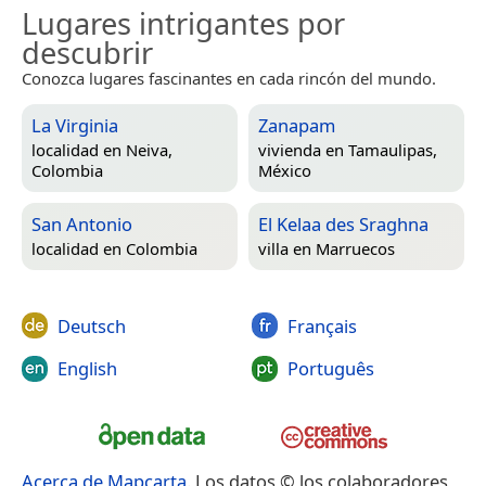
Lugares intrigantes por
descubrir
Conozca lugares fascinantes en cada rincón del mundo.
La Virginia
Zanapam
localidad en
Neiva,
vivienda en
Tamaulipas,
Colombia
México
San Antonio
El Kelaa des Sraghna
localidad en
Colombia
villa en
Marruecos
Deutsch
Français
English
Português
Acerca de Mapcarta
. Los datos © los colaboradores