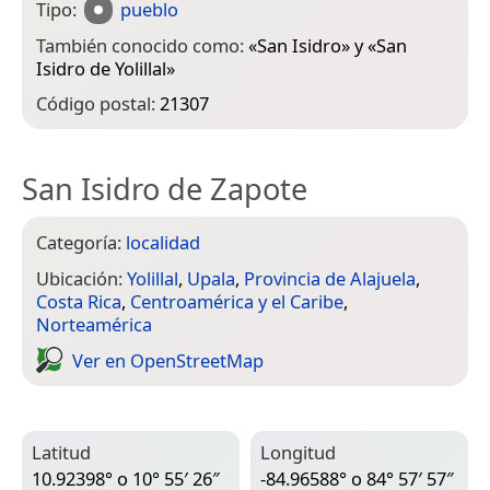
Tipo:
pueblo
También conocido como:
«
San Isidro
» y «
San
Isidro de Yolillal
»
Código postal:
21307
San Isidro de Zapote
Categoría:
localidad
Ubicación:
Yolillal
,
Upala
,
Provincia de Alajuela
,
Costa Rica
,
Centroamérica y el Caribe
,
Norteamérica
Ver en Open­Street­Map
Latitud
Longitud
10.92398° o 10° 55′ 26″
-84.96588° o 84° 57′ 57″