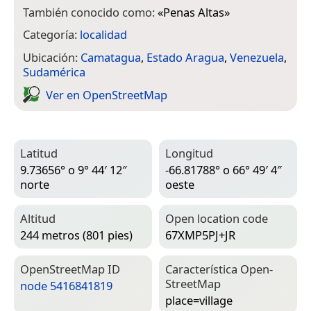
También conocido como:
«
Penas Altas
»
Categoría:
localidad
Ubicación:
Camatagua
,
Estado Aragua
,
Venezuela
,
Sudamérica
Ver en Open­Street­Map
Latitud
Longitud
9.73656° o 9° 44′ 12″
-66.81788° o 66° 49′ 4″
norte
oeste
Altitud
Open location code
244 metros (801 pies)
67XMP5PJ+JR
Open­Street­Map ID
Característica Open­
Street­Map
node 5416841819
place=­village