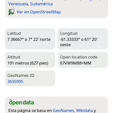
Venezuela
,
Sudamérica
Ver en Open­Street­Map
Latitud
Longitud
7.36667° o 7° 22′ norte
-61.33333° o 61° 20′
oeste
Altitud
Open location code
191 metros (627 pies)
67VW9M88+MM
Geo­Names ID
3635995
Esta página se basa en
GeoNames
,
Wikidata
y