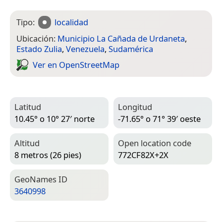
Tipo:
localidad
Ubicación:
Municipio La Cañada de Urdaneta
,
Estado Zulia
,
Venezuela
,
Sudamérica
Ver en Open­Street­Map
Latitud
Longitud
10.45° o 10° 27′ norte
-71.65° o 71° 39′ oeste
Altitud
Open location code
8 metros (26 pies)
772CF82X+2X
Geo­Names ID
3640998