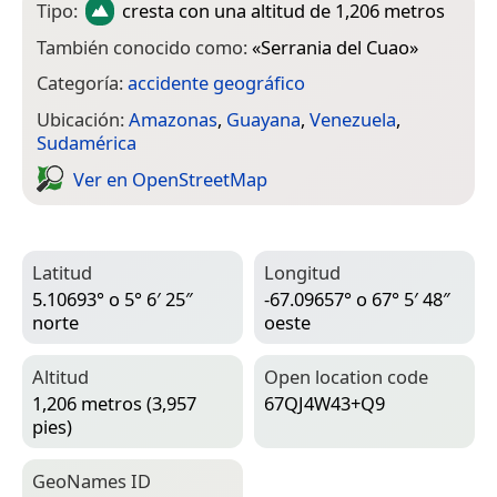
Tipo:
cresta
con una altitud de 1,206 metros
También conocido como:
«
Serrania del Cuao
»
Categoría:
accidente geográfico
Ubicación:
Amazonas
,
Guayana
,
Venezuela
,
Sudamérica
Ver en Open­Street­Map
Latitud
Longitud
5.10693° o 5° 6′ 25″
-67.09657° o 67° 5′ 48″
norte
oeste
Altitud
Open location code
1,206 metros (3,957
67QJ4W43+Q9
pies)
Geo­Names ID