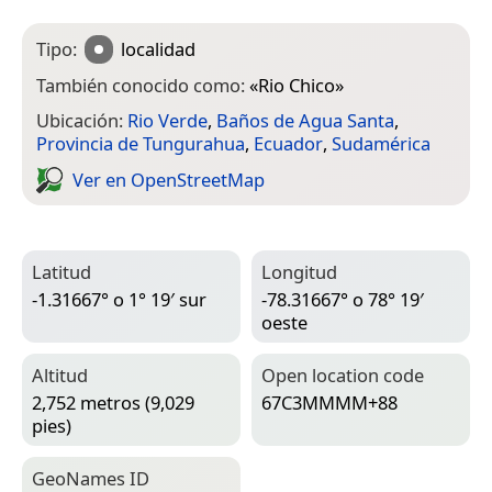
Tipo:
localidad
También conocido como:
«
Rio Chico
»
Ubicación:
Rio Verde
,
Baños de Agua Santa
,
Provincia de Tungurahua
,
Ecuador
,
Sudamérica
Ver en Open­Street­Map
Latitud
Longitud
-1.31667° o 1° 19′ sur
-78.31667° o 78° 19′
oeste
Altitud
Open location code
2,752 metros (9,029
67C3MMMM+88
pies)
Geo­Names ID