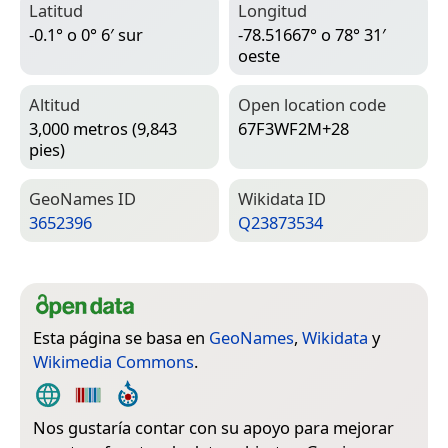
Latitud
Longitud
-0.1° o 0° 6′ sur
-78.51667° o 78° 31′
oeste
Altitud
Open location code
3,000 metros (9,843
67F3WF2M+28
pies)
Geo­Names ID
Wiki­data ID
3652396
Q23873534
Esta página se basa en
GeoNames
,
Wikidata
y
Wikimedia Commons
.
Nos gustaría contar con su apoyo para mejorar