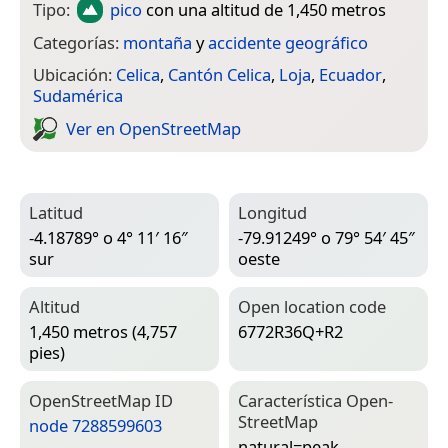
Tipo:
pico
con una altitud de 1,450 metros
Categorías:
montaña
y
accidente geográfico
Ubicación:
Celica
,
Cantón Celica
,
Loja
,
Ecuador
,
Sudamérica
Ver en Open­Street­Map
Latitud
Longitud
-4.18789° o 4° 11′ 16″
-79.91249° o 79° 54′ 45″
sur
oeste
Altitud
Open location code
1,450 metros (4,757
6772R36Q+R2
pies)
Open­Street­Map ID
Característica Open­
Street­Map
node 7288599603
natural=­peak