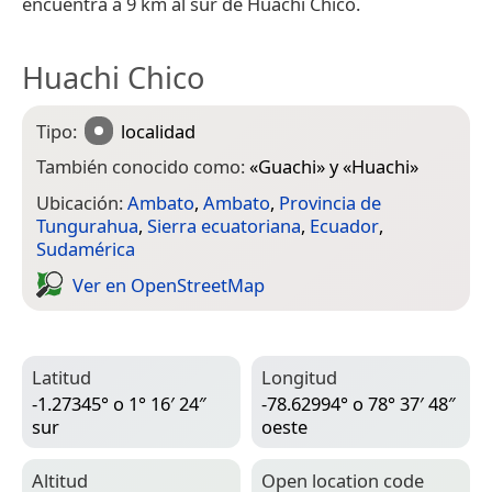
encuentra a 9 km al sur de Huachi Chico.
Huachi Chico
Tipo:
localidad
También conocido como:
«
Guachi
» y «
Huachi
»
Ubicación:
Ambato
,
Ambato
,
Provincia de
Tungurahua
,
Sierra ecuatoriana
,
Ecuador
,
Sudamérica
Ver en Open­Street­Map
Latitud
Longitud
-1.27345° o 1° 16′ 24″
-78.62994° o 78° 37′ 48″
sur
oeste
Altitud
Open location code