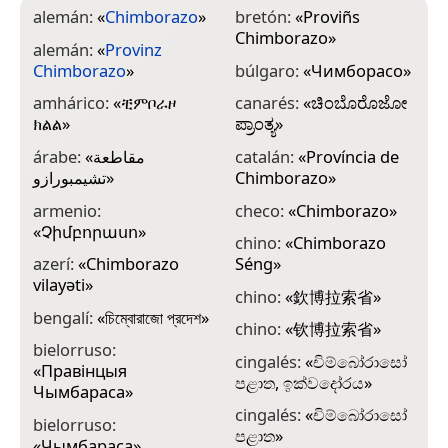
alemán:
«
Chimborazo
»
bretón:
«
Proviñs
d
Chimborazo
»
P
alemán:
«
Provinz
Chimborazo
»
búlgaro:
«
Чимборасо
»
e
«
amhárico:
«
ቺምቦራዞ
canarés:
«
ಚಿಂಬೊರೊಜೋ
ክልል
»
ಪ್ರಾಂತ್ಯ
»
e
C
árabe:
«
مقاطعة
catalán:
«
Província de
تشيمبورازو
»
Chimborazo
»
e
C
armenio:
checo:
«
Chimborazo
»
«
Չիմբորասո
»
e
chino:
«
Chimborazo
«
azerí:
«
Chimborazo
Séng
»
(
vilayəti
»
chino:
«
欽博拉索省
»
e
bengalí:
«
চিম্বোরাজো প্রদেশ
»
(
chino:
«
钦博拉索省
»
bielorruso:
e
cingalés:
«
චිම්බෝරාසෝ
«
Правінцыя
«
පළාත, ඉක්වදෝරය
»
Чымбараса
»
e
cingalés:
«
චිම්බෝරාසෝ
bielorruso:
C
පළාත
»
«
Чымбараса
»