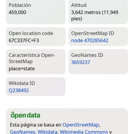
Población
Altitud
459,000
3,642 metros (11,949
pies)
Open location code
Open­Street­Map ID
67C337FC+F3
node 470285642
Característica Open­
Geo­Names ID
Street­Map
3659237
place=­state
Wiki­data ID
Q238492
Esta página se basa en
OpenStreetMap
,
GeoNames
,
Wikidata
,
Wikimedia Commons
y