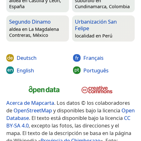
aldea en
Castilla y León,
suburbio en
España
Cundinamarca, Colombia
Segundo Dinamo
Urbanización San
Felipe
aldea en
La Magdalena
Contreras, México
localidad en
Perú
Deutsch
Français
English
Português
Acerca de Mapcarta
. Los datos © los colaboradores
de
OpenStreetMap
y disponibles bajo la licencia
Open
Database
. El texto está disponible bajo la licencia
CC
BY-SA 4.0
, excepto las fotos, las direcciones y el
mapa. El texto de la descripción se basa en la página
de Wikipedia «
Provincia de Chimborazo
». Foto: