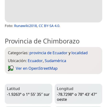
Foto:
Runawiki2018
,
CC BY-SA 4.0
.
Provincia de Chimborazo
Categorías:
provincia de Ecuador
y
localidad
Ubicación:
Ecuador
,
Sudamérica
Ver en Open­Street­Map
Latitud
Longitud
-1.9263° o 1° 55′ 35″ sur
-78.7298° o 78° 43′ 47″
oeste