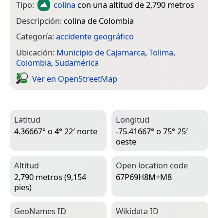
Tipo:
colina
con una altitud de 2,790 metros
Descripción:
colina de Colombia
Categoría:
accidente geográfico
Ubicación:
Municipio de Cajamarca
,
Tolima
,
Colombia
,
Sudamérica
Ver en Open­Street­Map
Latitud
Longitud
4.36667° o 4° 22′ norte
-75.41667° o 75° 25′
oeste
Altitud
Open location code
2,790 metros (9,154
67P69H8M+M8
pies)
Geo­Names ID
Wiki­data ID