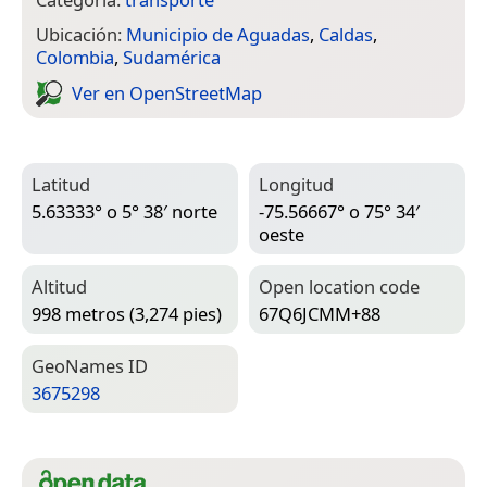
Ubicación:
Municipio de Aguadas
,
Caldas
,
Colombia
,
Sudamérica
Ver en Open­Street­Map
Latitud
Longitud
5.63333° o 5° 38′ norte
-75.56667° o 75° 34′
oeste
Altitud
Open location code
998 metros (3,274 pies)
67Q6JCMM+88
Geo­Names ID
3675298