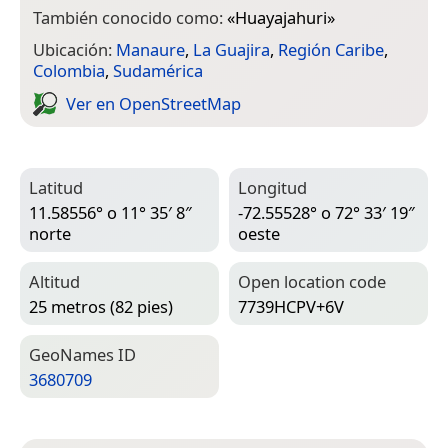
También conocido como:
«
Huayajahuri
»
Ubicación:
Manaure
,
La Guajira
,
Región Caribe
,
Colombia
,
Sudamérica
Ver en Open­Street­Map
Latitud
Longitud
11.58556° o 11° 35′ 8″
-72.55528° o 72° 33′ 19″
norte
oeste
Altitud
Open location code
25 metros (82 pies)
7739HCPV+6V
Geo­Names ID
3680709