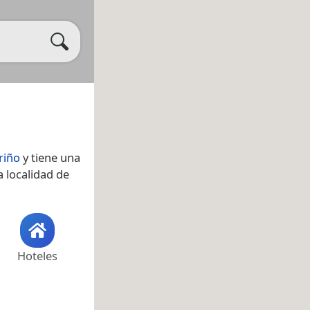
riño
y tiene una
a localidad de
Hoteles