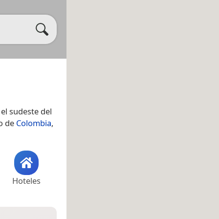
el sudeste del
ro de
Colombia
,
Hoteles