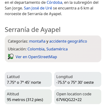
en el departamento de
Córdoba
, en la subregión del
San Jorge.
San José de Uré
se encuentra a 6 km al
noroeste de Serranía de Ayapel.
Serranía de Ayapel
Categorías:
montaña
y
accidente geográfico
Ubicación:
Colombia
,
Sudamérica
Ver en Open­Street­Map
Latitud
Longitud
7.75° o 7° 45′ norte
-75.5° o 75° 30′ oeste
Altitud
Open location code
95 metros (312 pies)
67V6QG22+22