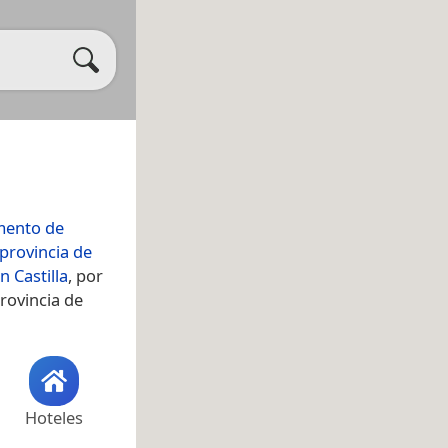
mento de
provincia de
 Castilla
, por
provincia de
Hoteles