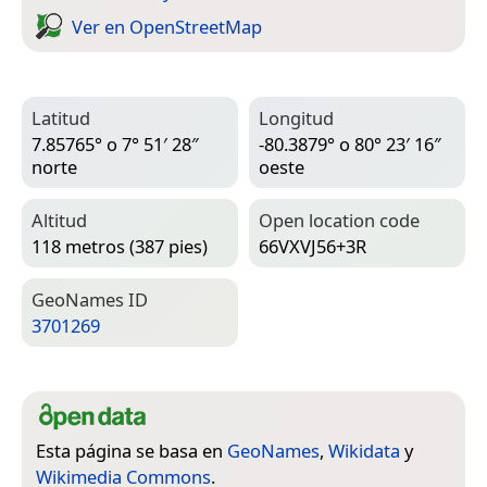
Ver en Open­Street­Map
Latitud
Longitud
7.85765° o 7° 51′ 28″
-80.3879° o 80° 23′ 16″
norte
oeste
Altitud
Open location code
118 metros (387 pies)
66VXVJ56+3R
Geo­Names ID
3701269
Esta página se basa en
GeoNames
,
Wikidata
y
Wikimedia Commons
.