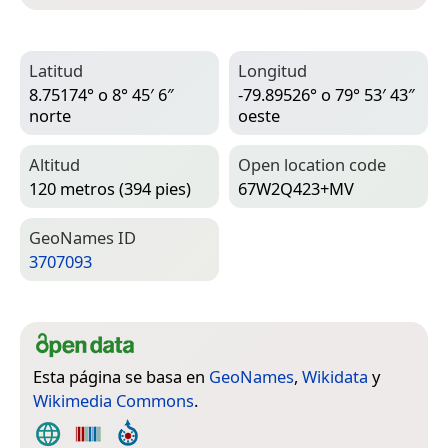
Latitud
Longitud
8.75174° o 8° 45′ 6″
-79.89526° o 79° 53′ 43″
norte
oeste
Altitud
Open location code
120 metros (394 pies)
67W2Q423+MV
Geo­Names ID
3707093
Esta página se basa en
GeoNames
,
Wikidata
y
Wikimedia Commons
.