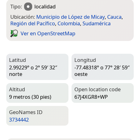
Tipo:
localidad
Ubicación:
Municipio de López de Micay
,
Cauca
,
Región del Pacífico
,
Colombia
,
Sudamérica
Ver en Open­Street­Map
Latitud
Longitud
2.99229° o 2° 59′ 32″
-77.48318° o 77° 28′ 59″
norte
oeste
Altitud
Open location code
9 metros (30 pies)
67J4XGR8+WP
Geo­Names ID
3734442