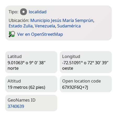
Tipo:
localidad
Ubicación:
Municipio Jesús María Semprún
,
Estado Zulia
,
Venezuela
,
Sudamérica
Ver en Open­Street­Map
Latitud
Longitud
9.01063° o 9° 0′ 38″
-72.51091° o 72° 30′ 39″
norte
oeste
Altitud
Open location code
19 metros (62 pies)
67X92F6Q+7J
Geo­Names ID
3740639