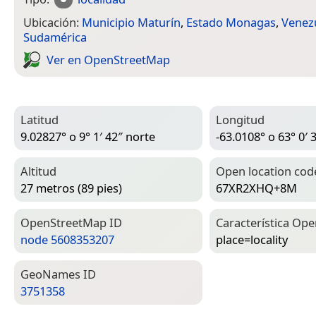
Ubicación:
Municipio Maturín
,
Estado Monagas
,
Venez
Sudamérica
Ver en Open­Street­Map
Latitud
Longitud
9.02827° o 9° 1′ 42″ norte
-63.0108° o 63° 0′ 
Altitud
Open location cod
27 metros (89 pies)
67XR2XHQ+8M
Open­Street­Map ID
Característica Ope
node 5608353207
place=­locality
Geo­Names ID
3751358