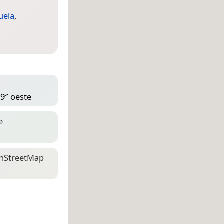
uela
,
39″ oeste
e
n­Street­Map