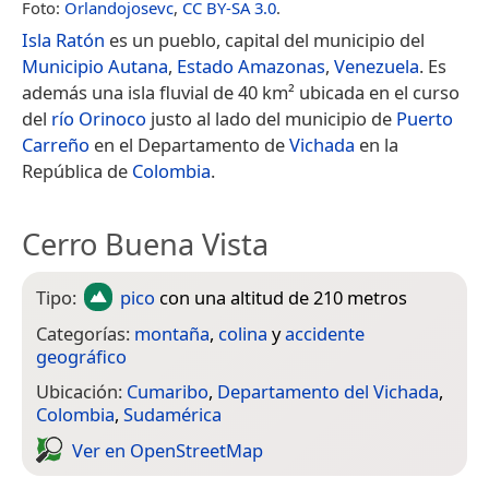
Foto:
Orlandojosevc
,
CC BY-SA 3.0
.
Isla Ratón
es un pueblo, capital del municipio del
Municipio Autana
,
Estado Amazonas
,
Venezuela
. Es
además una isla fluvial de 40 km² ubicada en el curso
del
río Orinoco
justo al lado del municipio de
Puerto
Carreño
en el Departamento de
Vichada
en la
República de
Colombia
.
Cerro Buena Vista
Tipo:
pico
con una altitud de 210 metros
Categorías:
montaña
,
colina
y
accidente
geográfico
Ubicación:
Cumaribo
,
Departamento del Vichada
,
Colombia
,
Sudamérica
Ver en Open­Street­Map