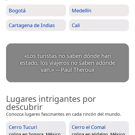
Bogotá
Medellín
Cartagena de Indias
Cali
«
Los turistas no saben dónde han
estado, los viajeros no saben adónde
van.
»
—
Paul Theroux
Lugares intrigantes por
descubrir
Conozca lugares fascinantes en cada rincón del mundo.
Cerro Tucuri
Cerro el Comal
colina en
Sonora, México
colina en
Hidalgo, México