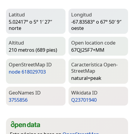
Latitud
Longitud
5.02417° o 5° 1′ 27″
-67.83583° o 67° 50′ 9″
norte
oeste
Altitud
Open location code
210 metros (689 pies)
67QJ25F7+MM
Open­Street­Map ID
Característica Open­
Street­Map
node 618029703
natural=­peak
Geo­Names ID
Wiki­data ID
3755856
Q23701940