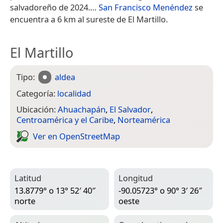
salvadoreño de 2024.​…
San Francisco Menéndez
se
encuentra a 6 km al sureste de El Martillo.
El Martillo
Tipo:
aldea
Categoría:
localidad
Ubicación:
Ahuachapán
,
El Salvador
,
Centroamérica y el Caribe
,
Norteamérica
Ver en Open­Street­Map
Latitud
Longitud
13.8779° o 13° 52′ 40″
-90.05723° o 90° 3′ 26″
norte
oeste