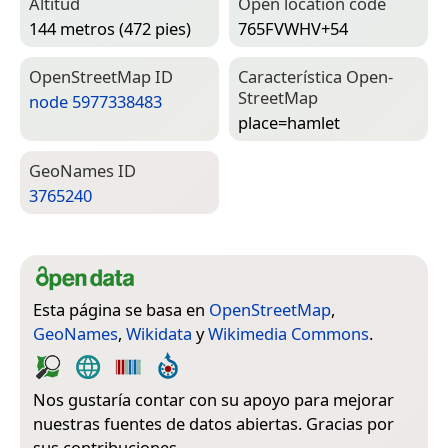
Altitud
Open location code
144 metros (472 pies)
765FVWHV+54
Open­Street­Map ID
Característica Open­
Street­Map
node 5977338483
place=­hamlet
Geo­Names ID
3765240
Esta página se basa en
OpenStreetMap
,
GeoNames
,
Wikidata
y
Wikimedia Commons
.
Nos gustaría contar con su apoyo para mejorar
nuestras fuentes de datos abiertas. Gracias por
sus contribuciones.